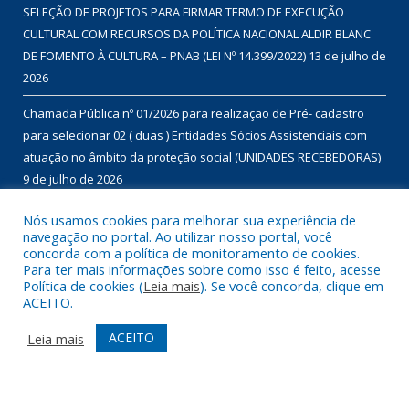
SELEÇÃO DE PROJETOS PARA FIRMAR TERMO DE EXECUÇÃO
CULTURAL COM RECURSOS DA POLÍTICA NACIONAL ALDIR BLANC
DE FOMENTO À CULTURA – PNAB (LEI Nº 14.399/2022)
13 de julho de
2026
Chamada Pública nº 01/2026 para realização de Pré- cadastro
para selecionar 02 ( duas ) Entidades Sócios Assistenciais com
atuação no âmbito da proteção social (UNIDADES RECEBEDORAS)
9 de julho de 2026
Chamada Pública nº 01/2026 para aquisição de gêneros
Nós usamos cookies para melhorar sua experiência de
navegação no portal. Ao utilizar nosso portal, você
alimentícios da agricultura familiar, com dispensa de licitação, no
concorda com a política de monitoramento de cookies.
âmbito do Programa de Aquisição de Alimentos – modalidade
Para ter mais informações sobre como isso é feito, acesse
compra com doação simultânea – para doação às instituições
Política de cookies (
Leia mais
). Se você concorda, clique em
ACEITO.
que assistam famílias em situação de desproteção social e
insegurança alimentar, conforme disposto no Termo de Adesão
ACEITO
Leia mais
nº 01460/2022.
9 de julho de 2026
DESENVOLVIDO POR CR2