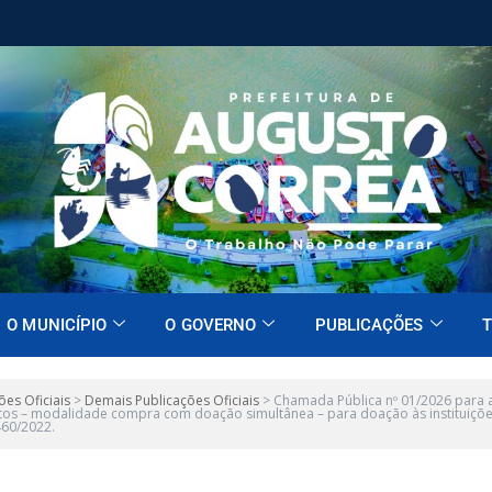
O MUNICÍPIO
O GOVERNO
PUBLICAÇÕES
T
ões Oficiais
>
Demais Publicações Oficiais
>
Chamada Pública nº 01/2026 para aq
tos – modalidade compra com doação simultânea – para doação às instituições
460/2022.