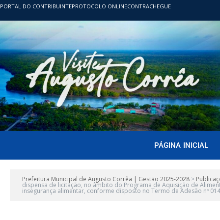
PORTAL DO CONTRIBUINTE
PROTOCOLO ONLINE
CONTRACHEGUE
PÁGINA INICIAL
Prefeitura Municipal de Augusto Corrêa | Gestão 2025-2028
>
Publicaç
dispensa de licitação, no âmbito do Programa de Aquisição de Alimen
insegurança alimentar, conforme disposto no Termo de Adesão nº 01