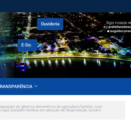
Ouvidoria
E-Sic
RANSPARÊNCIA
uisição de gêneros alimentícios da agricultura familiar, com
 que assistam famílias em situação de desproteção social e