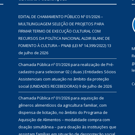
EDITAL DE CHAMAMENTO PÚBLICO Nº 01/2026 –
MULTILINGUAGEM SELEÇÃO DE PROJETOS PARA
FIRMAR TERMO DE EXECUÇÃO CULTURAL COM
RECURSOS DA POLÍTICA NACIONAL ALDIR BLANC DE
FOMENTO À CULTURA – PNAB (LEI Nº 14.399/2022)
13
M
de julho de 2026
R
g
Chamada Pública nº 01/2026 para realização de Pré-
l
cadastro para selecionar 02 ( duas ) Entidades Sócios
Assistenciais com atuação no âmbito da proteção
C
social (UNIDADES RECEBEDORAS)
9 de julho de 2026
Chamada Pública nº 01/2026 para aquisição de
gêneros alimentícios da agricultura familiar, com
dispensa de licitação, no âmbito do Programa de
Aquisição de Alimentos – modalidade compra com
doação simultânea – para doação às instituições que
assistam famílias em situação de desproteção social