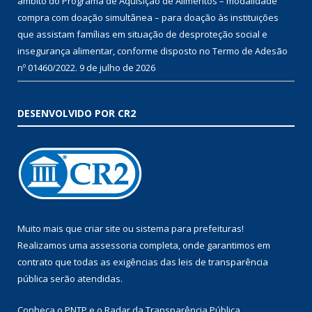
âmbito do Programa de Aquisição de Alimentos – modalidade
compra com doação simultânea – para doação às instituições
que assistam famílias em situação de desproteção social e
insegurança alimentar, conforme disposto no Termo de Adesão
nº 01460/2022.
9 de julho de 2026
DESENVOLVIDO POR CR2
Muito mais que
criar site
ou
sistema para prefeituras
!
Realizamos uma
assessoria
completa, onde garantimos em
contrato que todas as exigências das
leis de transparência
pública
serão atendidas.
Conheça o
PNTP
e o
Radar da Transparência Pública