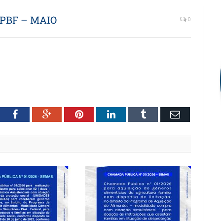
PBF – MAIO
0
witter
Facebook
Google+
Pinterest
LinkedIn
Tumblr
Email