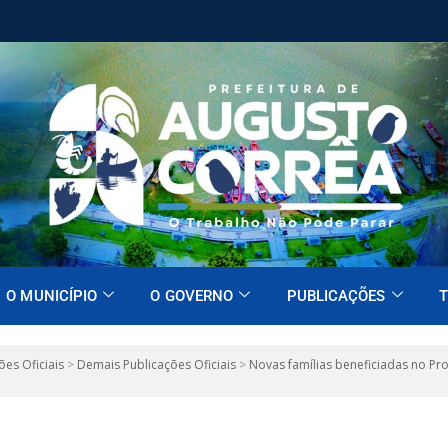
O MUNICÍPIO
O GOVERNO
PUBLICAÇÕES
T
ões Oficiais
>
Demais Publicações Oficiais
>
Novas famílias beneficiadas no Pr