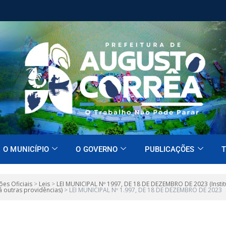
O MUNICÍPIO
O GOVERNO
PUBLICAÇÕES
T
ões Oficiais
>
Leis
>
LEI MUNICIPAL Nº 1997, DE 18 DE DEZEMBRO DE 2023 (Institui
 outras providências)
>
LEI MUNICIPAL Nº 1.997, DE 18 DE DEZEMBRO DE 2023