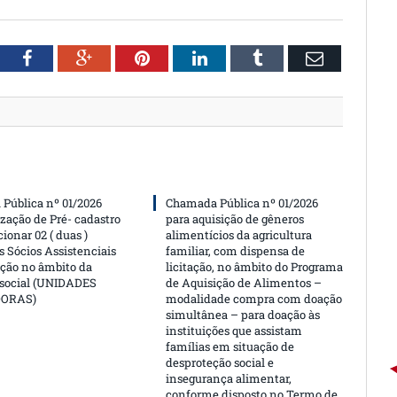
witter
Facebook
Google+
Pinterest
LinkedIn
Tumblr
Email
Pública nº 01/2026
Chamada Pública nº 01/2026
ização de Pré- cadastro
para aquisição de gêneros
cionar 02 ( duas )
alimentícios da agricultura
 Sócios Assistenciais
familiar, com dispensa de
ção no âmbito da
licitação, no âmbito do Programa
 social (UNIDADES
de Aquisição de Alimentos –
DORAS)
modalidade compra com doação
simultânea – para doação às
instituições que assistam
famílias em situação de
desproteção social e
insegurança alimentar,
conforme disposto no Termo de