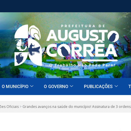
O MUNICÍPIO
O GOVERNO
PUBLICAÇÕES
T
ões Oficiais
>
Grandes avanços na saúde do município! Assinatura de 3 ordens 