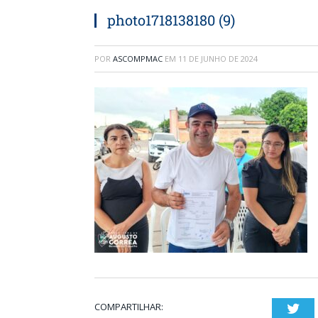
photo1718138180 (9)
POR
ASCOMPMAC
EM
11 DE JUNHO DE 2024
COMPARTILHAR:
Twi