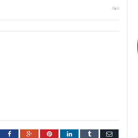
0
tter
Facebook
Google+
Pinterest
LinkedIn
Tumblr
Email