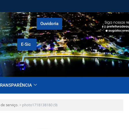
Ouvidoria
E-Sic
RANSPARÊNCIA
de serviço.
>
photo1718138180 (9)