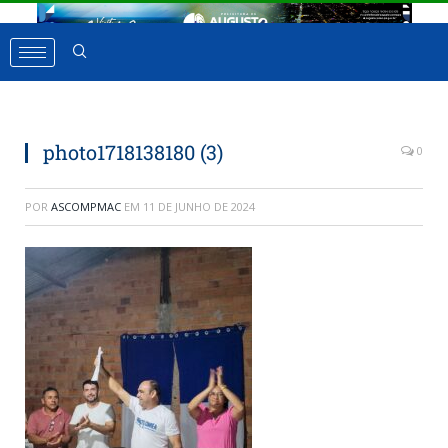
photo1718138180 (3)
0
POR
ASCOMPMAC
EM
11 DE JUNHO DE 2024