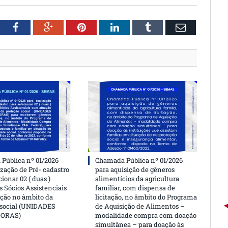
witter
Facebook
Google+
Pinterest
LinkedIn
Tumblr
Email
Pública nº 01/2026
Chamada Pública nº 01/2026
ização de Pré- cadastro
para aquisição de gêneros
cionar 02 ( duas )
alimentícios da agricultura
 Sócios Assistenciais
familiar, com dispensa de
ção no âmbito da
licitação, no âmbito do Programa
 social (UNIDADES
de Aquisição de Alimentos –
DORAS)
modalidade compra com doação
simultânea – para doação às