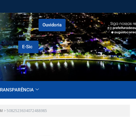
Ouvidoria
E-Sic
RANSPARÊNCIA
EM
>
5082523634072488985