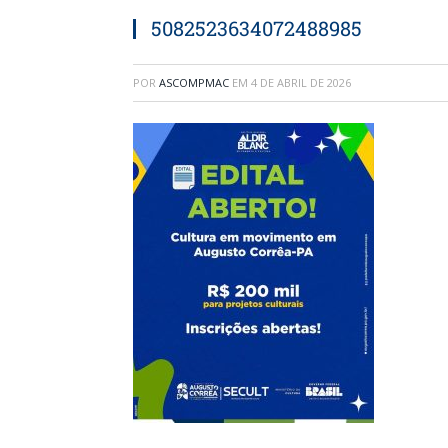
5082523634072488985
POR
ASCOMPMAC
EM
4 DE ABRIL DE 2026