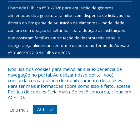
CULTURAL COM RECURSOS DA POLÍTICA NACIONAL ALDIR BLANC
DE FOMENTO À CULTURA – PNAB (LEI Nº 14.399/2022)
13 de julho de
2026
Chamada Pública nº 01/2026 para realização de Pré- cadastro
para selecionar 02 ( duas ) Entidades Sócios Assistenciais com
atuação no âmbito da proteção social (UNIDADES RECEBEDORAS)
9 de julho de 2026
Chamada Pública nº 01/2026 para aquisição de gêneros
Nós usamos cookies para melhorar sua experiência de
navegação no portal. Ao utilizar nosso portal, você
alimentícios da agricultura familiar, com dispensa de licitação, no
concorda com a política de monitoramento de cookies.
âmbito do Programa de Aquisição de Alimentos – modalidade
Para ter mais informações sobre como isso é feito, acesse
compra com doação simultânea – para doação às instituições
Política de cookies (
Leia mais
). Se você concorda, clique em
ACEITO.
que assistam famílias em situação de desproteção social e
insegurança alimentar, conforme disposto no Termo de Adesão
ACEITO
Leia mais
nº 01460/2022.
9 de julho de 2026
DESENVOLVIDO POR CR2