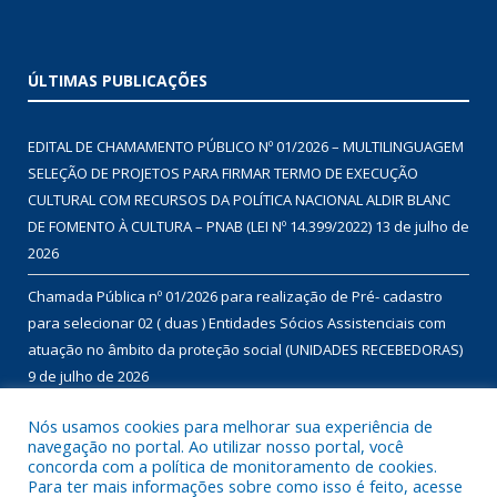
ÚLTIMAS PUBLICAÇÕES
EDITAL DE CHAMAMENTO PÚBLICO Nº 01/2026 – MULTILINGUAGEM
SELEÇÃO DE PROJETOS PARA FIRMAR TERMO DE EXECUÇÃO
CULTURAL COM RECURSOS DA POLÍTICA NACIONAL ALDIR BLANC
DE FOMENTO À CULTURA – PNAB (LEI Nº 14.399/2022)
13 de julho de
2026
Chamada Pública nº 01/2026 para realização de Pré- cadastro
para selecionar 02 ( duas ) Entidades Sócios Assistenciais com
atuação no âmbito da proteção social (UNIDADES RECEBEDORAS)
9 de julho de 2026
Chamada Pública nº 01/2026 para aquisição de gêneros
Nós usamos cookies para melhorar sua experiência de
navegação no portal. Ao utilizar nosso portal, você
alimentícios da agricultura familiar, com dispensa de licitação, no
concorda com a política de monitoramento de cookies.
âmbito do Programa de Aquisição de Alimentos – modalidade
Para ter mais informações sobre como isso é feito, acesse