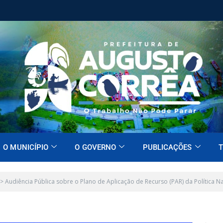
O MUNICÍPIO
O GOVERNO
PUBLICAÇÕES
T
>
Audiência Pública sobre o Plano de Aplicação de Recurso (PAR) da Política Na