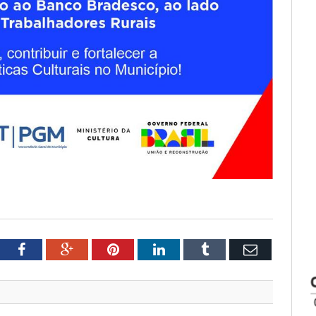
witter
Facebook
Google+
Pinterest
LinkedIn
Tumblr
Email