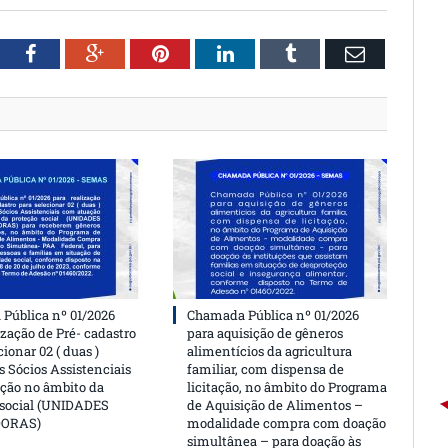
witter
Facebook
Google+
Pinterest
LinkedIn
Tumblr
Email
Pública nº 01/2026
Chamada Pública nº 01/2026
ização de Pré- cadastro
para aquisição de gêneros
cionar 02 ( duas )
alimentícios da agricultura
 Sócios Assistenciais
familiar, com dispensa de
ção no âmbito da
licitação, no âmbito do Programa
 social (UNIDADES
de Aquisição de Alimentos –
DORAS)
modalidade compra com doação
simultânea – para doação às