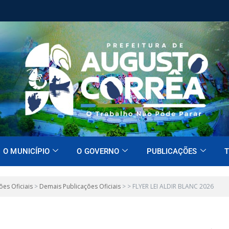
O MUNICÍPIO
O GOVERNO
PUBLICAÇÕES
T
ões Oficiais
>
Demais Publicações Oficiais
>
>
FLYER LEI ALDIR BLANC 2026