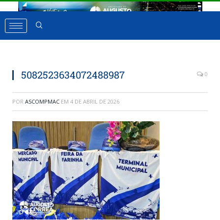
5082523634072488987
0
POR
ASCOMPMAC
EM
4 DE ABRIL DE 2026