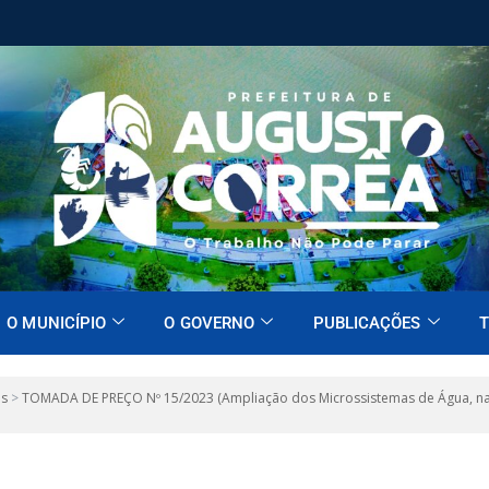
O MUNICÍPIO
O GOVERNO
PUBLICAÇÕES
T
es
>
TOMADA DE PREÇO Nº 15/2023 (Ampliação dos Microssistemas de Água, nas