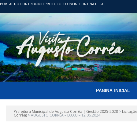
PORTAL DO CONTRIBUINTE
PROTOCOLO ONLINE
CONTRACHEGUE
PÁGINA INICIAL
Prefeitura Municipal de Augusto Corrêa | Gestão 2025-2028
>
Licitaçõ
Corrêa)
>
AUGUSTO CORRÊA – D.O.U – 12.06.2024