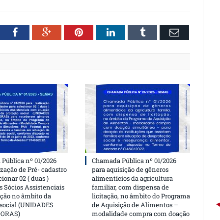
witter
Facebook
Google+
Pinterest
LinkedIn
Tumblr
Email
Pública nº 01/2026
Chamada Pública nº 01/2026
ização de Pré- cadastro
para aquisição de gêneros
cionar 02 ( duas )
alimentícios da agricultura
 Sócios Assistenciais
familiar, com dispensa de
ção no âmbito da
licitação, no âmbito do Programa
 social (UNIDADES
de Aquisição de Alimentos –
DORAS)
modalidade compra com doação