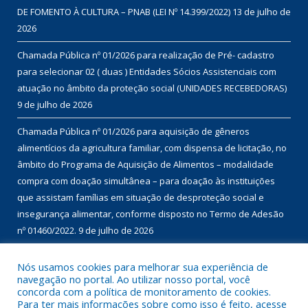
DE FOMENTO À CULTURA – PNAB (LEI Nº 14.399/2022)
13 de julho de
2026
Chamada Pública nº 01/2026 para realização de Pré- cadastro
para selecionar 02 ( duas ) Entidades Sócios Assistenciais com
atuação no âmbito da proteção social (UNIDADES RECEBEDORAS)
9 de julho de 2026
Chamada Pública nº 01/2026 para aquisição de gêneros
alimentícios da agricultura familiar, com dispensa de licitação, no
âmbito do Programa de Aquisição de Alimentos – modalidade
compra com doação simultânea – para doação às instituições
que assistam famílias em situação de desproteção social e
insegurança alimentar, conforme disposto no Termo de Adesão
nº 01460/2022.
9 de julho de 2026
Nós usamos cookies para melhorar sua experiência de
DESENVOLVIDO POR CR2
navegação no portal. Ao utilizar nosso portal, você
concorda com a política de monitoramento de cookies.
Para ter mais informações sobre como isso é feito, acesse