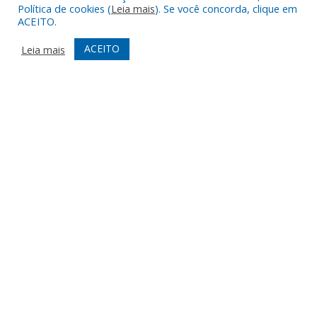
Política de cookies (
Leia mais
). Se você concorda, clique em
ACEITO.
ACEITO
Leia mais
Muito mais que
criar site
ou
sistema para prefeituras
!
Realizamos uma
assessoria
completa, onde garantimos em
contrato que todas as exigências das
leis de transparência
pública
serão atendidas.
Conheça o
PNTP
e o
Radar da Transparência Pública
Todos os direitos reservados a Prefeitura Municipal de Augusto
Corrêa.
Mapa do Site
Acessar Área Administrativa
Acessar Webmail