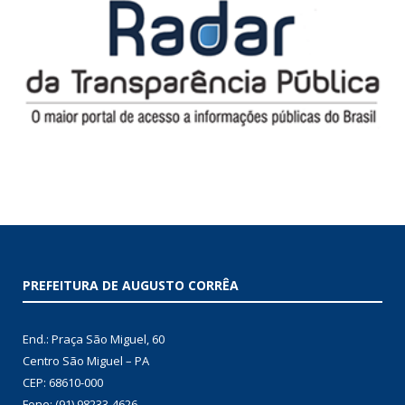
PREFEITURA DE AUGUSTO CORRÊA
End.: Praça São Miguel, 60
Centro São Miguel – PA
CEP: 68610-000
Fone: (91) 98233-4626