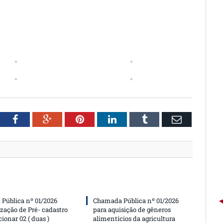
witter
Facebook
Google+
Pinterest
LinkedIn
Tumblr
Email
Pública nº 01/2026
Chamada Pública nº 01/2026
ização de Pré- cadastro
para aquisição de gêneros
cionar 02 ( duas )
alimentícios da agricultura