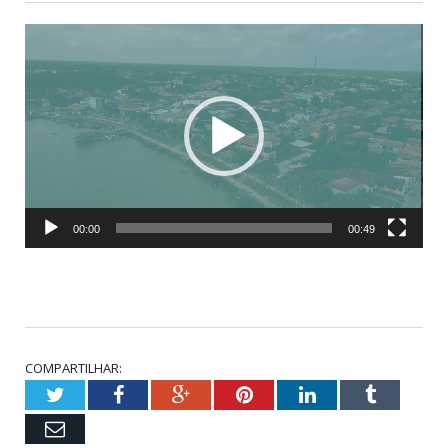
Tocador
de
vídeo
00:00
00:49
COMPARTILHAR:
Twitter
Facebook
Google+
Pinterest
LinkedIn
Tumbl
Email