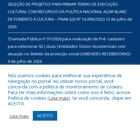
SELEÇÃO DE PROJETOS PARA FIRMAR TERMO DE EXECUÇÃO
CULTURAL COM RECURSOS DA POLÍTICA NACIONAL ALDIR BLANC
DE FOMENTO À CULTURA – PNAB (LEI Nº 14.399/2022)
13 de julho de
2026
Chamada Pública nº 01/2026 para realização de Pré- cadastro
para selecionar 02 ( duas ) Entidades Sócios Assistenciais com
atuação no âmbito da proteção social (UNIDADES RECEBEDORAS)
9 de julho de 2026
Chamada Pública nº 01/2026 para aquisição de gêneros
Nós usamos cookies para melhorar sua experiência de
navegação no portal. Ao utilizar nosso portal, você
alimentícios da agricultura familiar, com dispensa de licitação, no
concorda com a política de monitoramento de cookies.
âmbito do Programa de Aquisição de Alimentos – modalidade
Para ter mais informações sobre como isso é feito, acesse
compra com doação simultânea – para doação às instituições
Política de cookies (
Leia mais
). Se você concorda, clique em
ACEITO.
que assistam famílias em situação de desproteção social e
insegurança alimentar, conforme disposto no Termo de Adesão
ACEITO
Leia mais
nº 01460/2022.
9 de julho de 2026
DESENVOLVIDO POR CR2