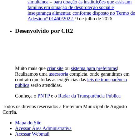
simultânea – para doação às instituições que assistam
famílias em situação de desproteção social e
insegurança alimentar, conforme disposto no Termo de
Adesão nº 01460/2022.
9 de julho de 2026
Desenvolvido por CR2
Muito mais que
criar site
ou
sistema para prefeituras
!
Realizamos uma
assessoria
completa, onde garantimos em
contrato que todas as exigências das
leis de transparência
pública
serão atendidas.
Conheça o
PNTP
e o
Radar da Transparência Pública
Todos os direitos reservados a Prefeitura Municipal de Augusto
Corrêa.
Mapa do Site
Acessar Área Administrativa
Acessar Webmail