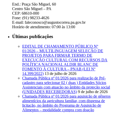
End.: Praça São Miguel, 60
Centro São Miguel – PA
CEP: 68610-000
Fone: (91) 98233-4626
E-mail: faleconosco@augustocorrea.pa.gov.br
Horário de atendimento: 07:00 às 13:00
Últimas publicações
EDITAL DE CHAMAMENTO PÚBLICO Nº
01/2026 – MULTILINGUAGEM SELEÇÃO DE
PROJETOS PARA FIRMAR TERMO DE
EXECUÇÃO CULTURAL COM RECURSOS DA
POLÍTICA NACIONAL ALDIR BLANC DE
FOMENTO À CULTURA – PNAB (LEI Nº
14.399/2022)
13 de julho de 2026
Chamada Pública nº 01/2026 para realização de Pré-
cadastro para selecionar 02 ( duas ) Entidades Sócios
Assistenciais com atuação no âmbito da proteção social
(UNIDADES RECEBEDORAS)
9 de julho de 2026
Chamada Pública nº 01/2026 para aquisição de gêneros
alimentícios da agricultura familiar, com dispensa de
licitação, no âmbito do Programa de Aquisição de
Alimentos – modalidade compra com doação