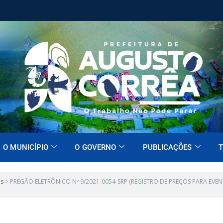
O MUNICÍPIO
O GOVERNO
PUBLICAÇÕES
T
es
>
PREGÃO ELETRÔNICO Nº 9/2021-0054-SRP (REGISTRO DE PREÇOS PARA EV