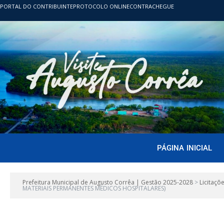
PORTAL DO CONTRIBUINTE
PROTOCOLO ONLINE
CONTRACHEGUE
PÁGINA INICIAL
Prefeitura Municipal de Augusto Corrêa | Gestão 2025-2028
>
Licitaçõ
MATERIAIS PERMANENTES MÉDICOS HOSPITALARES)