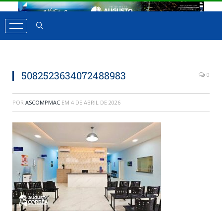
5082523634072488983
0
POR
ASCOMPMAC
EM
4 DE ABRIL DE 2026