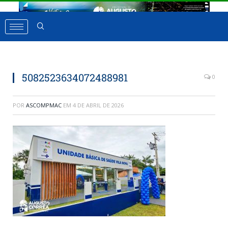
5082523634072488981
0
POR
ASCOMPMAC
EM
4 DE ABRIL DE 2026