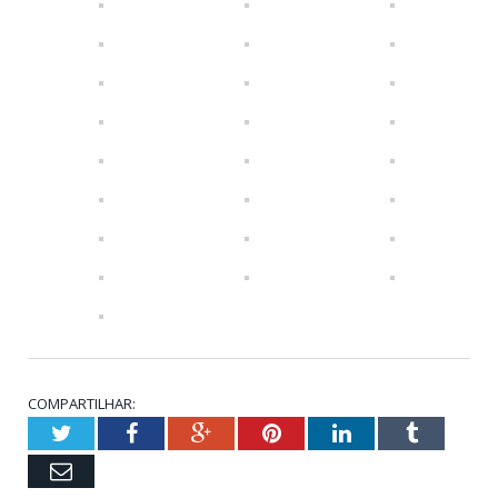
COMPARTILHAR:
Twitter
Facebook
Google+
Pinterest
LinkedIn
Tumbl
Email