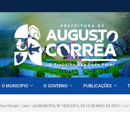
O MUNICÍPIO
O GOVERNO
PUBLICAÇÕES
T
ões Oficiais
>
Leis
>
LEI MUNICIPAL Nº 1835/2013, DE 15 DE MAIO DE 2013
>
Lei 