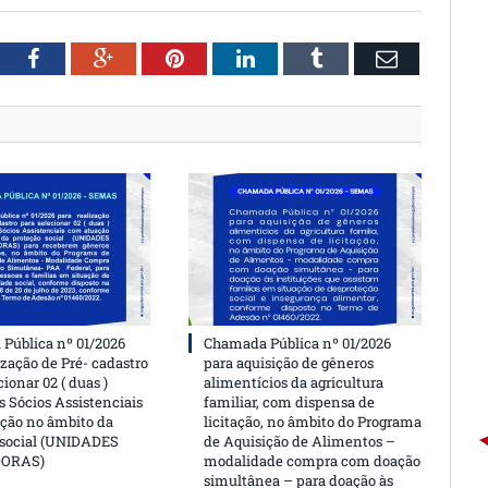
witter
Facebook
Google+
Pinterest
LinkedIn
Tumblr
Email
Pública nº 01/2026
Chamada Pública nº 01/2026
ização de Pré- cadastro
para aquisição de gêneros
cionar 02 ( duas )
alimentícios da agricultura
 Sócios Assistenciais
familiar, com dispensa de
ção no âmbito da
licitação, no âmbito do Programa
 social (UNIDADES
de Aquisição de Alimentos –
DORAS)
modalidade compra com doação
simultânea – para doação às