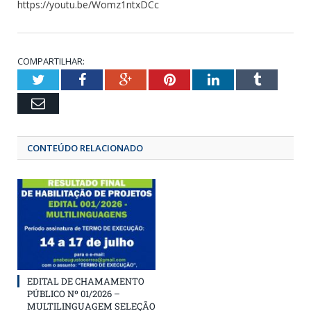
https://youtu.be/Womz1ntxDCc
COMPARTILHAR:
Twitter
Facebook
Google+
Pinterest
LinkedIn
Tumbl
Email
CONTEÚDO RELACIONADO
EDITAL DE CHAMAMENTO
PÚBLICO Nº 01/2026 –
MULTILINGUAGEM SELEÇÃO