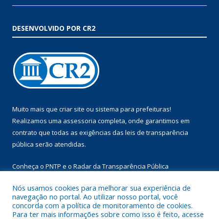
DESENVOLVIDO POR CR2
Muito mais que
criar site
ou
sistema para prefeituras
!
Realizamos uma
assessoria
completa, onde garantimos em
contrato que todas as exigências das
leis de transparência
pública
serão atendidas.
Conheça o
PNTP
e o
Radar da Transparência Pública
Nós usamos cookies para melhorar sua experiência de
navegação no portal. Ao utilizar nosso portal, você
concorda com a política de monitoramento de cookies.
Para ter mais informações sobre como isso é feito, acesse
Todos os direitos reservados a Prefeitura Municipal de Augusto