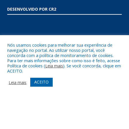
DESENVOLVIDO POR CR2
Nós usamos cookies para melhorar sua experiência de
navegação no portal. Ao utilizar nosso portal, você
concorda com a política de monitoramento de cookies.
Muito mais que
criar site
ou
sistema para prefeituras
!
Para ter mais informações sobre como isso é feito, acesse
Realizamos uma
assessoria
completa, onde garantimos em
Política de cookies (
Leia mais
). Se você concorda, clique em
contrato que todas as exigências das
leis de transparência
ACEITO.
pública
serão atendidas.
ACEITO
Leia mais
Conheça o
PNTP
e o
Radar da Transparência Pública
Todos os direitos reservados a Prefeitura Municipal de Augusto
Corrêa.