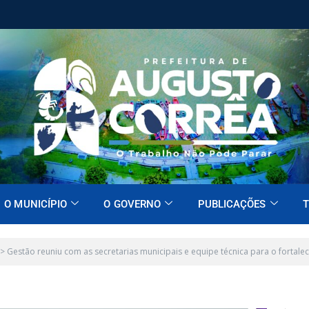
O MUNICÍPIO
O GOVERNO
PUBLICAÇÕES
T
>
Gestão reuniu com as secretarias municipais e equipe técnica para o fortalec