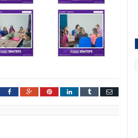
witter
Facebook
Google+
Pinterest
LinkedIn
Tumblr
Email