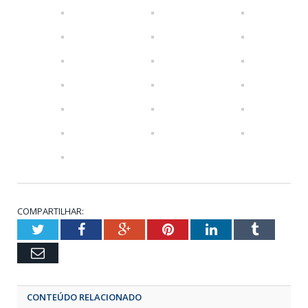
COMPARTILHAR:
Twitter
Facebook
Google+
Pinterest
LinkedIn
Tumbl
Email
CONTEÚDO RELACIONADO