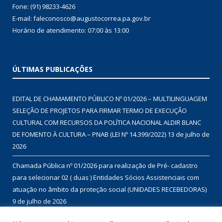
Fone: (91) 98233-4626
E-mail: faleconosco@augustocorrea.pa.gov.br
Horário de atendimento: 07:00 às 13:00
ÚLTIMAS PUBLICAÇÕES
EDITAL DE CHAMAMENTO PÚBLICO Nº 01/2026 – MULTILINGUAGEM
SELEÇÃO DE PROJETOS PARA FIRMAR TERMO DE EXECUÇÃO
CULTURAL COM RECURSOS DA POLÍTICA NACIONAL ALDIR BLANC
DE FOMENTO À CULTURA – PNAB (LEI Nº 14.399/2022)
13 de julho de
2026
Chamada Pública nº 01/2026 para realização de Pré- cadastro
para selecionar 02 ( duas ) Entidades Sócios Assistenciais com
atuação no âmbito da proteção social (UNIDADES RECEBEDORAS)
9 de julho de 2026
Chamada Pública nº 01/2026 para aquisição de gêneros