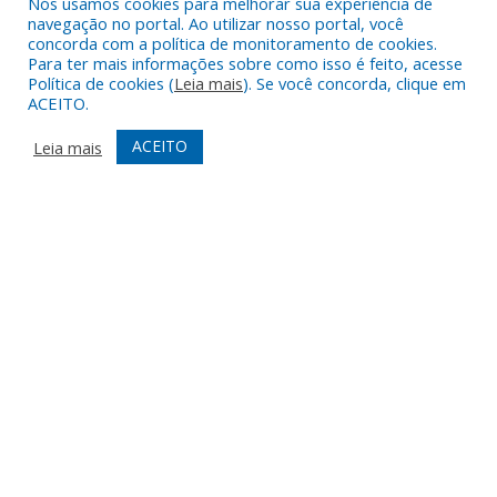
Nós usamos cookies para melhorar sua experiência de
navegação no portal. Ao utilizar nosso portal, você
alimentícios da agricultura familiar, com dispensa de licitação, no
concorda com a política de monitoramento de cookies.
âmbito do Programa de Aquisição de Alimentos – modalidade
Para ter mais informações sobre como isso é feito, acesse
compra com doação simultânea – para doação às instituições
Política de cookies (
Leia mais
). Se você concorda, clique em
ACEITO.
que assistam famílias em situação de desproteção social e
insegurança alimentar, conforme disposto no Termo de Adesão
ACEITO
Leia mais
nº 01460/2022.
9 de julho de 2026
DESENVOLVIDO POR CR2
Muito mais que
criar site
ou
sistema para prefeituras
!
Realizamos uma
assessoria
completa, onde garantimos em
contrato que todas as exigências das
leis de transparência
pública
serão atendidas.