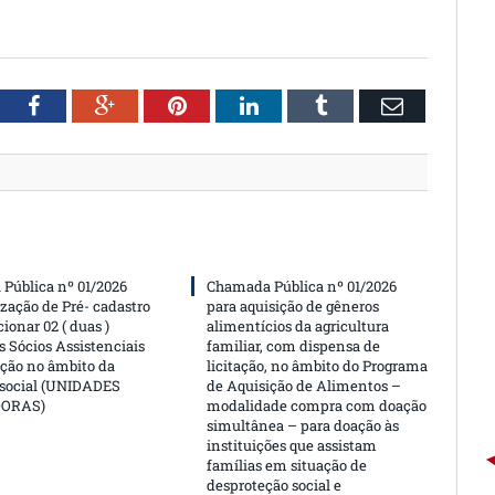
witter
Facebook
Google+
Pinterest
LinkedIn
Tumblr
Email
Pública nº 01/2026
Chamada Pública nº 01/2026
ização de Pré- cadastro
para aquisição de gêneros
cionar 02 ( duas )
alimentícios da agricultura
 Sócios Assistenciais
familiar, com dispensa de
ção no âmbito da
licitação, no âmbito do Programa
 social (UNIDADES
de Aquisição de Alimentos –
DORAS)
modalidade compra com doação
simultânea – para doação às
instituições que assistam
famílias em situação de
desproteção social e