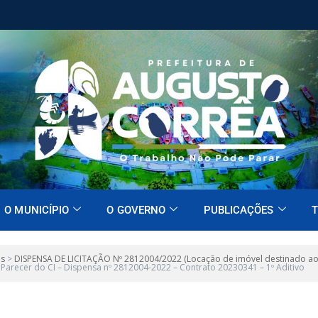
O MUNICÍPIO
O GOVERNO
PUBLICAÇÕES
T
es
>
DISPENSA DE LICITAÇÃO Nº 2812004/2022 (Locação de imóvel destinado ao
>
Parecer do CI – Dispensa nº 2812004-2022 – Contrato 20230341 – 1º Aditivo