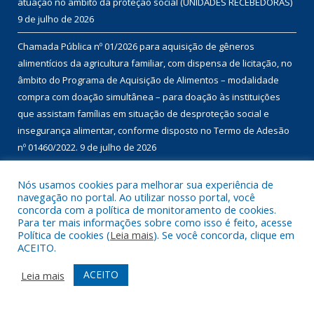
atuação no âmbito da proteção social (UNIDADES RECEBEDORAS)
9 de julho de 2026
Chamada Pública nº 01/2026 para aquisição de gêneros
alimentícios da agricultura familiar, com dispensa de licitação, no
âmbito do Programa de Aquisição de Alimentos – modalidade
compra com doação simultânea – para doação às instituições
que assistam famílias em situação de desproteção social e
insegurança alimentar, conforme disposto no Termo de Adesão
nº 01460/2022.
9 de julho de 2026
Nós usamos cookies para melhorar sua experiência de
DESENVOLVIDO POR CR2
navegação no portal. Ao utilizar nosso portal, você
concorda com a política de monitoramento de cookies.
Para ter mais informações sobre como isso é feito, acesse
Política de cookies (
Leia mais
). Se você concorda, clique em
ACEITO.
ACEITO
Leia mais
Muito mais que
criar site
ou
sistema para prefeituras
!