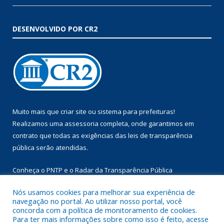
DESENVOLVIDO POR CR2
Muito mais que
criar site
ou
sistema para prefeituras
!
Realizamos uma
assessoria
completa, onde garantimos em
contrato que todas as exigências das
leis de transparência
pública
serão atendidas.
Conheça o
PNTP
e o
Radar da Transparência Pública
Nós usamos cookies para melhorar sua experiência de
navegação no portal. Ao utilizar nosso portal, você
concorda com a política de monitoramento de cookies.
Para ter mais informações sobre como isso é feito, acesse
Todos os direitos reservados a Prefeitura Municipal de Augusto