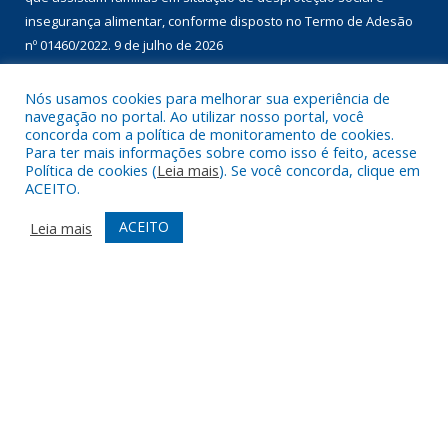
para selecionar 02 ( duas ) Entidades Sócios Assistenciais com
atuação no âmbito da proteção social (UNIDADES RECEBEDORAS)
9 de julho de 2026
Chamada Pública nº 01/2026 para aquisição de gêneros
Nós usamos cookies para melhorar sua experiência de
navegação no portal. Ao utilizar nosso portal, você
alimentícios da agricultura familiar, com dispensa de licitação, no
concorda com a política de monitoramento de cookies.
âmbito do Programa de Aquisição de Alimentos – modalidade
Para ter mais informações sobre como isso é feito, acesse
compra com doação simultânea – para doação às instituições
Política de cookies (
Leia mais
). Se você concorda, clique em
ACEITO.
que assistam famílias em situação de desproteção social e
insegurança alimentar, conforme disposto no Termo de Adesão
ACEITO
Leia mais
nº 01460/2022.
9 de julho de 2026
DESENVOLVIDO POR CR2