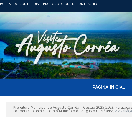
PORTAL DO CONTRIBUINTE
PROTOCOLO ONLINE
CONTRACHEGUE
PÁGINA INICIAL
Prefeitura Municipal de Augusto Corrêa | Gestão 2025-2028
>
Licitaçõ
cooperação técnica com o Município de Augusto Corrêa/PA)
>
Avaliaç