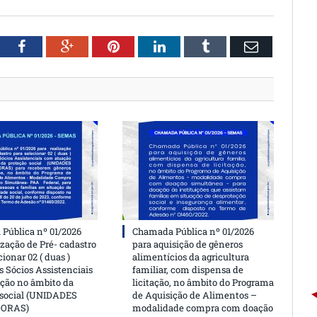
witter
Facebook
Google+
Pinterest
LinkedIn
Tumblr
Email
Pública nº 01/2026
Chamada Pública nº 01/2026
ização de Pré- cadastro
para aquisição de gêneros
cionar 02 ( duas )
alimentícios da agricultura
 Sócios Assistenciais
familiar, com dispensa de
ção no âmbito da
licitação, no âmbito do Programa
 social (UNIDADES
de Aquisição de Alimentos –
DORAS)
modalidade compra com doação