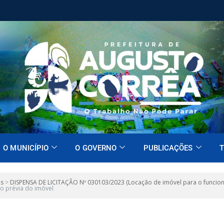
O MUNICÍPIO
O GOVERNO
PUBLICAÇÕES
T
es
>
DISPENSA DE LICITAÇÃO Nº 030103/2023 (Locação de imóvel para o funcion
ão prévia do imóvel