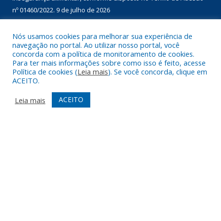
nº 01460/2022.
9 de julho de 2026
Nós usamos cookies para melhorar sua experiência de
DESENVOLVIDO POR CR2
navegação no portal. Ao utilizar nosso portal, você
concorda com a política de monitoramento de cookies.
Para ter mais informações sobre como isso é feito, acesse
Política de cookies (
Leia mais
). Se você concorda, clique em
ACEITO.
ACEITO
Leia mais
Muito mais que
criar site
ou
sistema para prefeituras
!
Realizamos uma
assessoria
completa, onde garantimos em
contrato que todas as exigências das
leis de transparência
pública
serão atendidas.
Conheça o
PNTP
e o
Radar da Transparência Pública