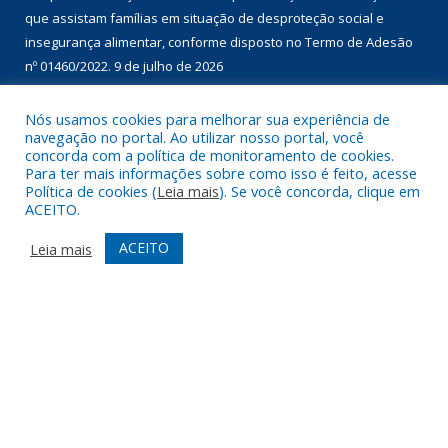
que assistam famílias em situação de desproteção social e
insegurança alimentar, conforme disposto no Termo de Adesão
nº 01460/2022.
9 de julho de 2026
Nós usamos cookies para melhorar sua experiência de
DESENVOLVIDO POR CR2
navegação no portal. Ao utilizar nosso portal, você
concorda com a política de monitoramento de cookies.
Para ter mais informações sobre como isso é feito, acesse
Política de cookies (
Leia mais
). Se você concorda, clique em
ACEITO.
ACEITO
Leia mais
Muito mais que
criar site
ou
sistema para prefeituras
!
Realizamos uma
assessoria
completa, onde garantimos em
contrato que todas as exigências das
leis de transparência
pública
serão atendidas.
Conheça o
PNTP
e o
Radar da Transparência Pública