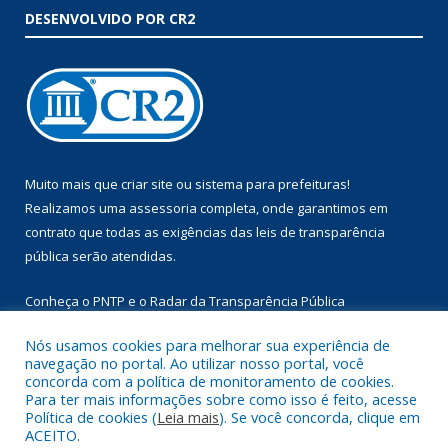
DESENVOLVIDO POR CR2
Muito mais que
criar site
ou
sistema para prefeituras
!
Realizamos uma
assessoria
completa, onde garantimos em
contrato que todas as exigências das
leis de transparência
pública
serão atendidas.
Conheça o
PNTP
e o
Radar da Transparência Pública
Nós usamos cookies para melhorar sua experiência de
navegação no portal. Ao utilizar nosso portal, você
concorda com a política de monitoramento de cookies.
Para ter mais informações sobre como isso é feito, acesse
Todos os direitos reservados a Prefeitura Municipal de Augusto
Política de cookies (
Leia mais
). Se você concorda, clique em
Corrêa.
ACEITO.