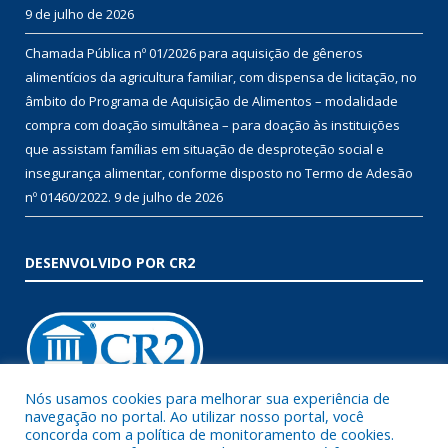
9 de julho de 2026
Chamada Pública nº 01/2026 para aquisição de gêneros
alimentícios da agricultura familiar, com dispensa de licitação, no
âmbito do Programa de Aquisição de Alimentos – modalidade
compra com doação simultânea – para doação às instituições
que assistam famílias em situação de desproteção social e
insegurança alimentar, conforme disposto no Termo de Adesão
nº 01460/2022.
9 de julho de 2026
DESENVOLVIDO POR CR2
Nós usamos cookies para melhorar sua experiência de
navegação no portal. Ao utilizar nosso portal, você
Muito mais que
criar site
ou
sistema para prefeituras
!
concorda com a política de monitoramento de cookies.