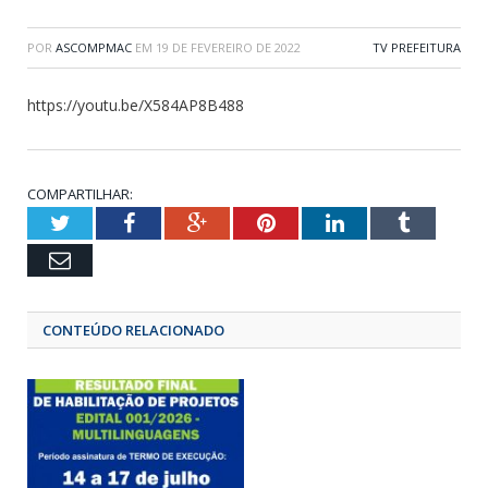
POR
ASCOMPMAC
EM
19 DE FEVEREIRO DE 2022
TV PREFEITURA
https://youtu.be/X584AP8B488
COMPARTILHAR:
Twitter
Facebook
Google+
Pinterest
LinkedIn
Tumbl
Email
CONTEÚDO RELACIONADO