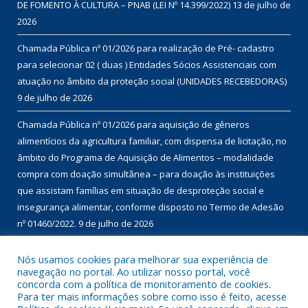
ÚLTIMAS PUBLICAÇÕES
EDITAL DE CHAMAMENTO PÚBLICO Nº 01/2026 – MULTILINGUAGEM
SELEÇÃO DE PROJETOS PARA FIRMAR TERMO DE EXECUÇÃO
CULTURAL COM RECURSOS DA POLÍTICA NACIONAL ALDIR BLANC
DE FOMENTO À CULTURA – PNAB (LEI Nº 14.399/2022)
13 de julho de
2026
Chamada Pública nº 01/2026 para realização de Pré- cadastro
para selecionar 02 ( duas ) Entidades Sócios Assistenciais com
atuação no âmbito da proteção social (UNIDADES RECEBEDORAS)
9 de julho de 2026
Chamada Pública nº 01/2026 para aquisição de gêneros
Nós usamos cookies para melhorar sua experiência de
navegação no portal. Ao utilizar nosso portal, você
alimentícios da agricultura familiar, com dispensa de licitação, no
concorda com a política de monitoramento de cookies.
âmbito do Programa de Aquisição de Alimentos – modalidade
Para ter mais informações sobre como isso é feito, acesse
compra com doação simultânea – para doação às instituições