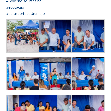
#GovernoDoTrabalho
#educação
#obrasportodoUrumajo