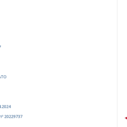
7
ATO
4.2024
o nº 20229737