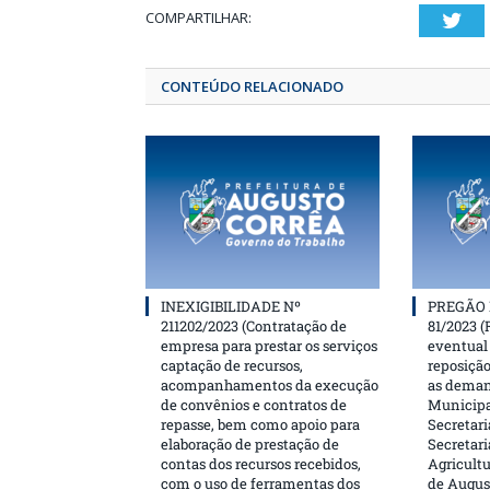
COMPARTILHAR:
T
CONTEÚDO RELACIONADO
INEXIGIBILIDADE Nº
PREGÃO 
211202/2023 (Contratação de
81/2023 (
empresa para prestar os serviços
eventual 
captação de recursos,
reposição
acompanhamentos da execução
as deman
de convênios e contratos de
Municipa
repasse, bem como apoio para
Secretari
elaboração de prestação de
Secretar
contas dos recursos recebidos,
Agricultu
com o uso de ferramentas dos
de Augus