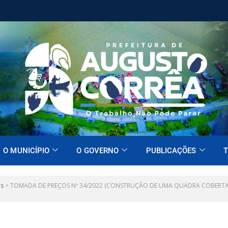
O MUNICÍPIO
O GOVERNO
PUBLICAÇÕES
T
es
>
TOMADA DE PREÇOS Nº 34/2022 (CONSTRUÇÃO DE UMA QUADRA COBERTA C