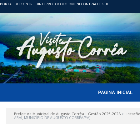
PORTAL DO CONTRIBUINTE
PROTOCOLO ONLINE
CONTRACHEGUE
PÁGINA INICIAL
Prefeitura Municipal de Augusto Corrêa | Gestão 2025-2028
>
Licitaçõ
ARAÍ, MUNICÍPIO DE AUGUSTO CORRÊA/PA)