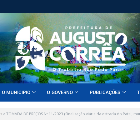
O MUNICÍPIO
O GOVERNO
PUBLICAÇÕES
T
es
>
TOMADA DE PREÇOS Nº 11/2023 (Sinalização viária da estrada do Patal, mu