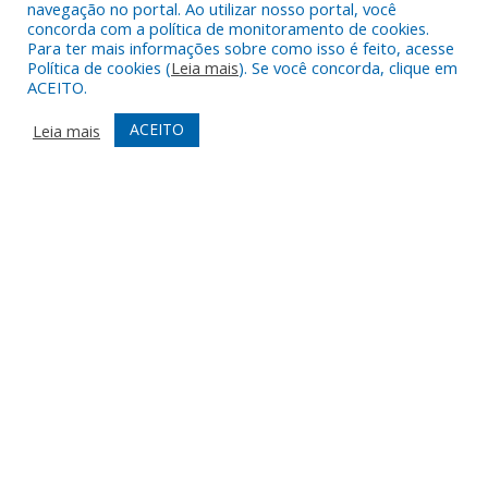
navegação no portal. Ao utilizar nosso portal, você
alimentícios da agricultura familiar, com dispensa de licitação, no
concorda com a política de monitoramento de cookies.
âmbito do Programa de Aquisição de Alimentos – modalidade
Para ter mais informações sobre como isso é feito, acesse
compra com doação simultânea – para doação às instituições
Política de cookies (
Leia mais
). Se você concorda, clique em
ACEITO.
que assistam famílias em situação de desproteção social e
insegurança alimentar, conforme disposto no Termo de Adesão
ACEITO
Leia mais
nº 01460/2022.
9 de julho de 2026
DESENVOLVIDO POR CR2
Muito mais que
criar site
ou
sistema para prefeituras
!
Realizamos uma
assessoria
completa, onde garantimos em
contrato que todas as exigências das
leis de transparência
pública
serão atendidas.