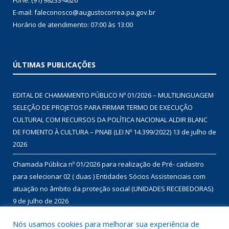
Fone: (91) 98233-4626
E-mail: faleconosco@augustocorrea.pa.gov.br
Horário de atendimento: 07:00 às 13:00
ÚLTIMAS PUBLICAÇÕES
EDITAL DE CHAMAMENTO PÚBLICO Nº 01/2026 – MULTILINGUAGEM
SELEÇÃO DE PROJETOS PARA FIRMAR TERMO DE EXECUÇÃO
CULTURAL COM RECURSOS DA POLÍTICA NACIONAL ALDIR BLANC
DE FOMENTO À CULTURA – PNAB (LEI Nº 14.399/2022)
13 de julho de
2026
Chamada Pública nº 01/2026 para realização de Pré- cadastro
para selecionar 02 ( duas ) Entidades Sócios Assistenciais com
atuação no âmbito da proteção social (UNIDADES RECEBEDORAS)
9 de julho de 2026
Chamada Pública nº 01/2026 para aquisição de gêneros
Nós usamos cookies para melhorar sua experiência de