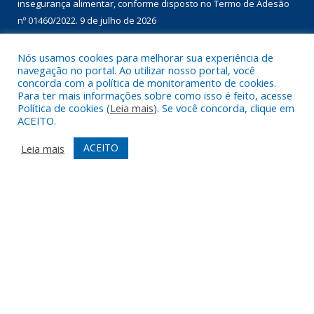
nº 01460/2022.
9 de julho de 2026
Nós usamos cookies para melhorar sua experiência de
DESENVOLVIDO POR CR2
navegação no portal. Ao utilizar nosso portal, você
concorda com a política de monitoramento de cookies.
Para ter mais informações sobre como isso é feito, acesse
Política de cookies (
Leia mais
). Se você concorda, clique em
ACEITO.
ACEITO
Leia mais
Muito mais que
criar site
ou
sistema para prefeituras
!
Realizamos uma
assessoria
completa, onde garantimos em
contrato que todas as exigências das
leis de transparência
pública
serão atendidas.
Conheça o
PNTP
e o
Radar da Transparência Pública