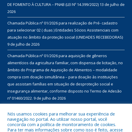
DE FOMENTO À CULTURA – PNAB (LEI Nº 14.399/2022)
13 de julho de
2026
Chamada Pública nº 01/2026 para realização de Pré- cadastro
para selecionar 02 ( duas ) Entidades Sócios Assistenciais com
atuação no âmbito da proteção social (UNIDADES RECEBEDORAS)
9 de julho de 2026
Chamada Pública nº 01/2026 para aquisição de gêneros
alimentícios da agricultura familiar, com dispensa de licitação, no
âmbito do Programa de Aquisição de Alimentos – modalidade
compra com doação simultânea – para doação às instituições
que assistam famílias em situação de desproteção social e
insegurança alimentar, conforme disposto no Termo de Adesão
nº 01460/2022.
9 de julho de 2026
Nós usamos cookies para melhorar sua experiência de
DESENVOLVIDO POR CR2
navegação no portal. Ao utilizar nosso portal, você
concorda com a política de monitoramento de cookies.
Para ter mais informações sobre como isso é feito, acesse