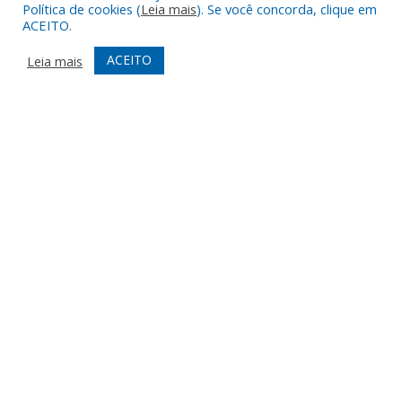
Política de cookies (
Leia mais
). Se você concorda, clique em
ACEITO.
ACEITO
Leia mais
Muito mais que
criar site
ou
sistema para prefeituras
!
Realizamos uma
assessoria
completa, onde garantimos em
contrato que todas as exigências das
leis de transparência
pública
serão atendidas.
Conheça o
PNTP
e o
Radar da Transparência Pública
Todos os direitos reservados a Prefeitura Municipal de Augusto
Corrêa.
Mapa do Site
Acessar Área Administrativa
Acessar Webmail