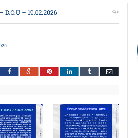
– D.O.U – 19.02.2026
0
2026
witter
Facebook
Google+
Pinterest
LinkedIn
Tumblr
Email