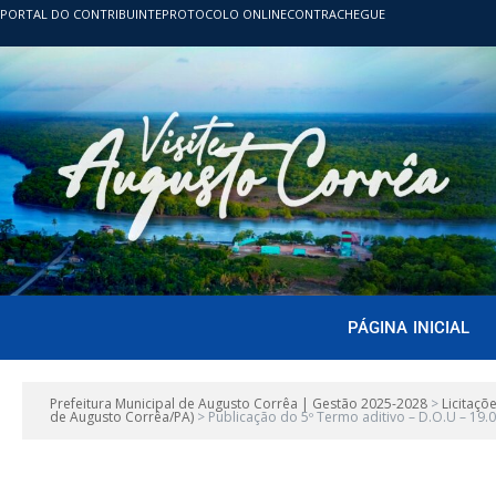
PORTAL DO CONTRIBUINTE
PROTOCOLO ONLINE
CONTRACHEGUE
PÁGINA INICIAL
Prefeitura Municipal de Augusto Corrêa | Gestão 2025-2028
>
Licitaçõ
de Augusto Corrêa/PA)
>
Publicação do 5º Termo aditivo – D.O.U – 19.