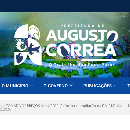
O MUNICÍPIO
O GOVERNO
PUBLICAÇÕES
T
es
>
TOMADA DE PREÇOS Nº 14/2023 (Reforma e ampliação da E.M.E.I.F. Maria da 
02.2026