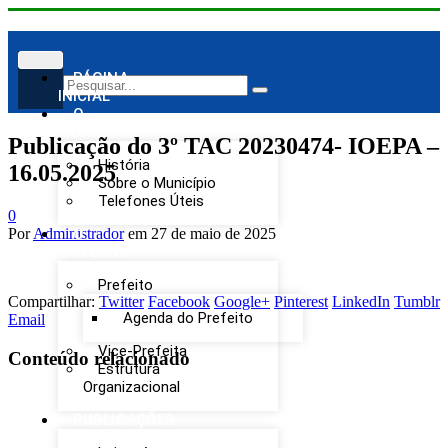
PÁGINA
INICIAL
O
MUNICÍPIO
Publicação do 3º TAC 20230474- IOEPA –
História
16.05.2025
Sobre o Município
Telefones Úteis
0
Por
Administrador
em
27 de maio de 2025
O
GOVERNO
Prefeito
Compartilhar:
Twitter
Facebook
Google+
Pinterest
LinkedIn
Tumblr
Agenda do Prefeito
Email
Vice-Prefeita
Conteúdo relacionado
Estrutura
Organizacional
PUBLICAÇÕES