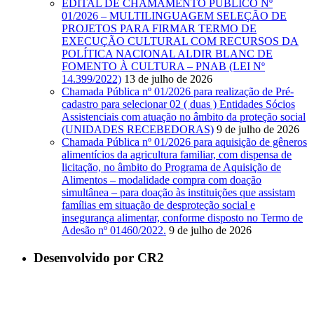
EDITAL DE CHAMAMENTO PÚBLICO Nº
01/2026 – MULTILINGUAGEM SELEÇÃO DE
PROJETOS PARA FIRMAR TERMO DE
EXECUÇÃO CULTURAL COM RECURSOS DA
POLÍTICA NACIONAL ALDIR BLANC DE
FOMENTO À CULTURA – PNAB (LEI Nº
14.399/2022)
13 de julho de 2026
Chamada Pública nº 01/2026 para realização de Pré-
cadastro para selecionar 02 ( duas ) Entidades Sócios
Assistenciais com atuação no âmbito da proteção social
(UNIDADES RECEBEDORAS)
9 de julho de 2026
Chamada Pública nº 01/2026 para aquisição de gêneros
alimentícios da agricultura familiar, com dispensa de
licitação, no âmbito do Programa de Aquisição de
Alimentos – modalidade compra com doação
simultânea – para doação às instituições que assistam
famílias em situação de desproteção social e
insegurança alimentar, conforme disposto no Termo de
Adesão nº 01460/2022.
9 de julho de 2026
Desenvolvido por CR2