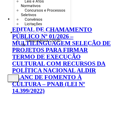
Leis e Atos
Normativos
Concursos e Processos
Seletivos
Convênios
Licitações
EDITAL DE CHAMAMENTO
TRANSPARÊNCIA
PÚBLICO Nº 01/2026 –
Transparência COVID-
MULTILINGUAGEM SELEÇÃO DE
19
PROJETOS PARA FIRMAR
TERMO DE EXECUÇÃO
CULTURAL COM RECURSOS DA
POLÍTICA NACIONAL ALDIR
BLANC DE FOMENTO À
X
CULTURA – PNAB (LEI Nº
14.399/2022)