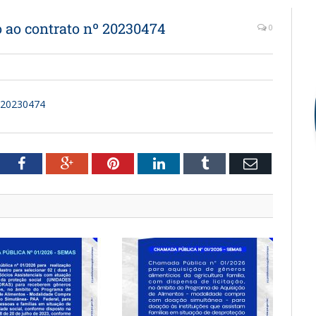
o ao contrato nº 20230474
0
º 20230474
witter
Facebook
Google+
Pinterest
LinkedIn
Tumblr
Email