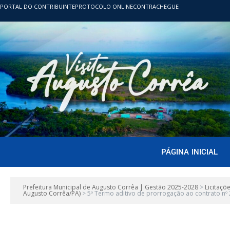
PORTAL DO CONTRIBUINTE
PROTOCOLO ONLINE
CONTRACHEGUE
PÁGINA INICIAL
Prefeitura Municipal de Augusto Corrêa | Gestão 2025-2028
>
Licitaçõ
Augusto Corrêa/PA)
>
5º Termo aditivo de prorrogação ao contrato nº