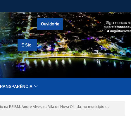
Ouvidoria
E-Sic
RANSPARÊNCIA
na E.E.E.M. André Alves, na Vila de Nova Olinda, no município de