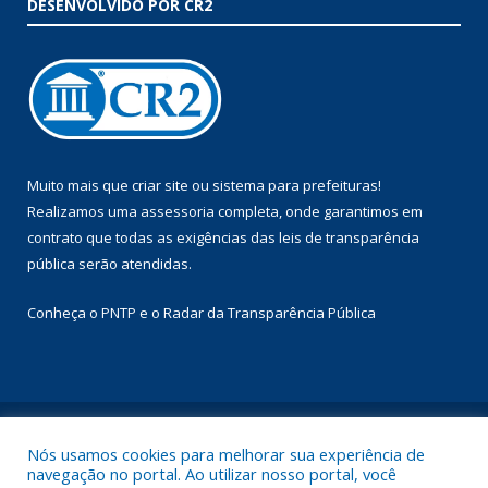
DESENVOLVIDO POR CR2
Muito mais que
criar site
ou
sistema para prefeituras
!
Realizamos uma
assessoria
completa, onde garantimos em
contrato que todas as exigências das
leis de transparência
pública
serão atendidas.
Conheça o
PNTP
e o
Radar da Transparência Pública
Todos os direitos reservados a Prefeitura Municipal de Augusto
Corrêa.
Nós usamos cookies para melhorar sua experiência de
navegação no portal. Ao utilizar nosso portal, você