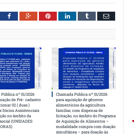
witter
Facebook
Google+
Pinterest
LinkedIn
Tumblr
Email
Pública nº 01/2026
Chamada Pública nº 01/2026
ização de Pré- cadastro
para aquisição de gêneros
cionar 02 ( duas )
alimentícios da agricultura
 Sócios Assistenciais
familiar, com dispensa de
ção no âmbito da
licitação, no âmbito do Programa
 social (UNIDADES
de Aquisição de Alimentos –
DORAS)
modalidade compra com doação
simultânea – para doação às