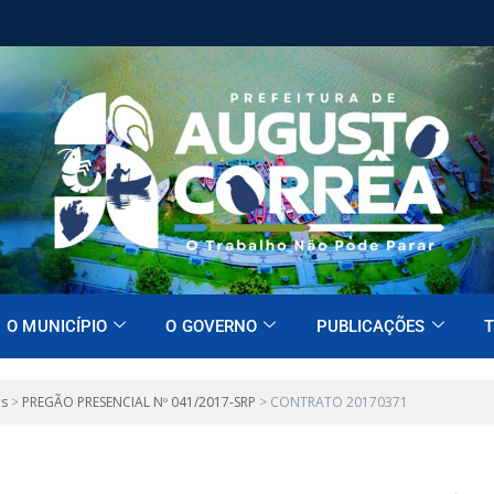
O MUNICÍPIO
O GOVERNO
PUBLICAÇÕES
T
es
>
PREGÃO PRESENCIAL Nº 041/2017-SRP
>
CONTRATO 20170371